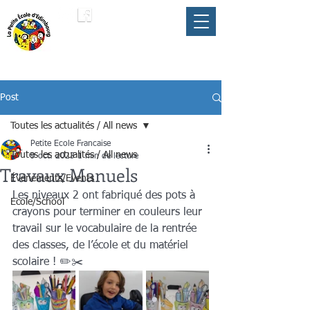
LA PETITE ÉCOLE
membre du
D'ÉDIMBOURG
Parapluie FLAM
Post
Toutes les actualités / All news
Petite Ecole Francaise
Toutes les actualités / All news
9 oct. 2023
1 min de lecture
Travaux Manuels
Événements/Events
Les niveaux 2 ont fabriqué des pots à 
Ecole/School
crayons pour terminer en couleurs leur 
travail sur le vocabulaire de la rentrée 
des classes, de l’école et du matériel 
scolaire ! ✏️✂️