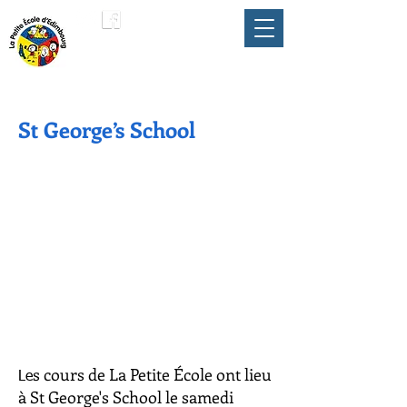
LA PETITE ÉCOLE
membre du
D'ÉDIMBOURG
Parapluie FLAM
St George’s School
s cours de La Petite École ont lieu
Le
à St George's School le samedi