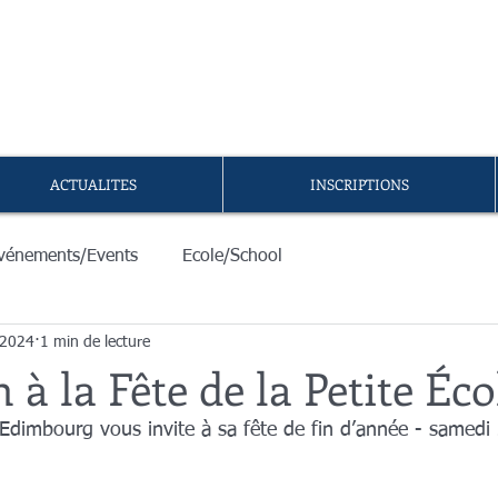
A PETITE ÉCOLE D'ÉDIMB
re du
Parapluie FLAM
ACTUALITES
INSCRIPTIONS
vénements/Events
Ecole/School
 2024
1 min de lecture
 à la Fête de la Petite Éco