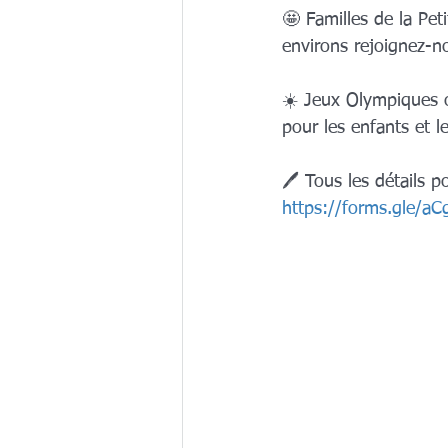
🤩 Familles de la Pe
environs rejoignez-n
☀️ Jeux Olympiques ob
pour les enfants et l
🖊️ Tous les détails p
https://forms.gle/a