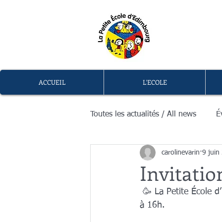
L
memb
ACCUEIL
L'ECOLE
Toutes les actualités / All news
É
carolinevarin
9 juin
Invitation
 🥳 La Petite École d’Edimbourg vous invite à sa fête de fin d’année - samedi 22 juin, de 14h 
à 16h. 