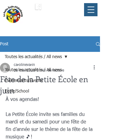
LA PETITE ÉCOLE
membre du
D'ÉDIMBOURG
Parapluie FLAM
Post
Toutes les actualités / All news
carolinevarin
Toutes les actualités / All news
30 mai 2025
1 min de lecture
Fête de la Petite École en
Événements/Events
juin
Ecole/School
À vos agendas! 
La Petite École invite ses familles du 
mardi et du samedi pour une fête de 
fin d’année sur le thème de la fête de la 
musique 🎵!