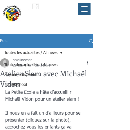
LA PETITE ÉCOLE
membre du
D'ÉDIMBOURG
Parapluie FLAM
Post
Toutes les actualités / All news
carolinevarin
Toutes les actualités / All news
28 mai
1 min de lecture
Atelier Slam avec Michaël
Événements/Events
Vidon
Ecole/School
La Petite Ecole a hâte d’accueillir 
Michaël Vidon pour un atelier slam ! 
Il nous en a fait un d’ailleurs pour se 
présenter (cliquez sur la photo), 
accrochez-vous les enfants ça va 