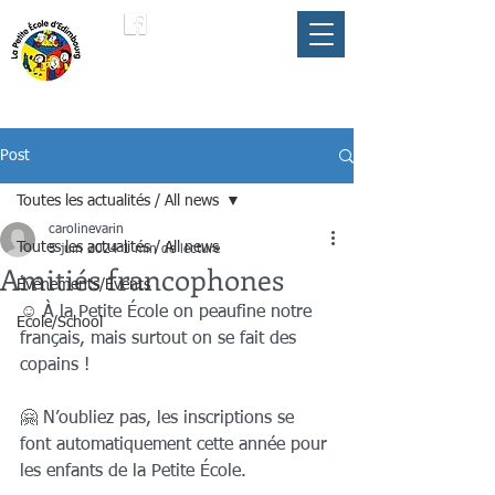
LA PETITE ÉCOLE
membre du
D'ÉDIMBOURG
Parapluie FLAM
Post
Toutes les actualités / All news
carolinevarin
Toutes les actualités / All news
5 juin 2024
1 min de lecture
Amitiés francophones
Événements/Events
☺️ À la Petite École on peaufine notre 
Ecole/School
français, mais surtout on se fait des 
copains !
🤗 N’oubliez pas, les inscriptions se 
font automatiquement cette année pour 
les enfants de la Petite École. 